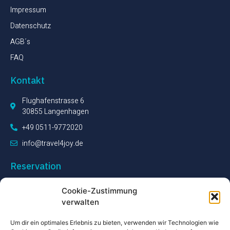
Impressum
Datenschutz
AGB´s
FAQ
Kontakt
Flughafenstrasse 6
30855 Langenhagen
+49 0511-9772020
info@travel4joy.de
Reservation
Unser Serviceteam steht Ihnen während unserer Öffnungszeiten
Cookie-Zustimmung
zur Verfügung, um Ihre Fragen zu beantworten.
verwalten
Um dir ein optimales Erlebnis zu bieten, verwenden wir Technologien wie
+49 0511-9772020