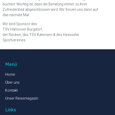
buchen. Wichtig ist, dass die Beratung immer zu Ihrer
Zufriedenheit abgeschlossen wird. Wir freuen uns dann auf
das nächste Mal.
Wir sind Sponsor des
TSV Hannover Burgdorf,
der Recken, des TSV Katensen & des Heesseler
Sportvereines.
Menü
Home
Über uns
Kontakt
Unser Reisemagazin
Links