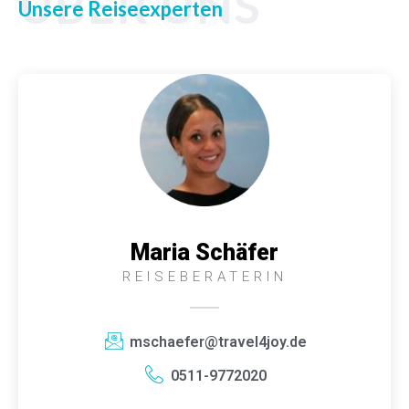
ÜBER UNS
Unsere Reiseexperten
Maria Schäfer
REISEBERATERIN
mschaefer@travel4joy.de
0511-9772020