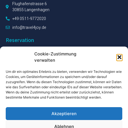
Flughafenstrasse 6
30855 Langenhagen
+49 0511-9772020
info@travel4joy.de
Reservation
Unser Serviceteam steht Ihnen während unserer Öffnungszeiten
Cookie-Zustimmung
zur Verfügung, um Ihre Fragen zu beantworten.
verwalten
Um dir ein optimales Erlebnis zu bieten, verwenden wir Technologien wie
+49 0511-9772020
Cookies, um Geräteinformationen zu speichern und/oder darauf
zuzugreifen. Wenn du diesen Technologien zustimmst, können wir Daten
wie das Surfverhalten oder eindeutige IDs auf dieser Website verarbeiten.
Wenn du deine Zustimmung nicht erteilst oder zurückziehst, können
bestimmte Merkmale und Funktionen beeinträchtigt werden.
Akzeptieren
Ablehnen
Travel 4 Joy Flughafenstrasse 6, 30855 Langenhagen ⁄
Europäisches OS-