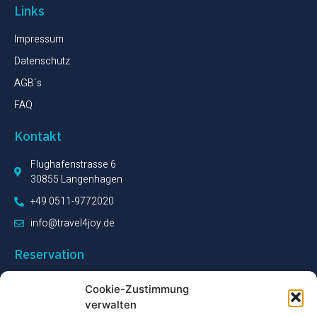
Links
Impressum
Datenschutz
AGB´s
FAQ
Kontakt
Flughafenstrasse 6
30855 Langenhagen
+49 0511-9772020
info@travel4joy.de
Reservation
Unser Serviceteam steht Ihnen während unserer Öffnungszeiten
Cookie-Zustimmung
zur Verfügung, um Ihre Fragen zu beantworten.
verwalten